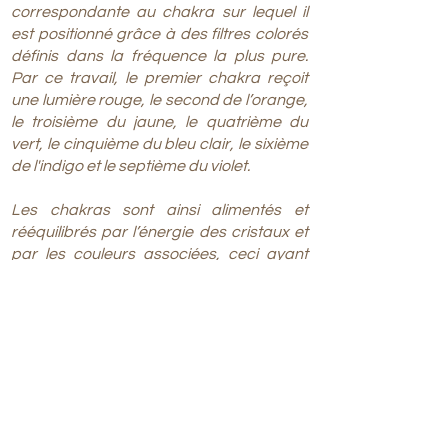
correspondante au chakra sur lequel il
est positionné grâce à des filtres colorés
définis dans la fréquence la plus pure.
Par ce travail, le premier chakra reçoit
une lumière rouge, le second de l’orange,
le troisième du jaune, le quatrième du
vert, le cinquième du bleu clair, le sixième
de l'indigo et le septième du violet.
Les chakras sont ainsi alimentés et
rééquilibrés par l’énergie des cristaux et
par les couleurs associées, ceci ayant
pour but, entre autres, de remettre la
personne dans son axe énergétique. Le
patient recevant le soin est positionné sur
le dos, les yeux fermés, se laissant
baigner dans ce flot d'énergie.
Durée d'une session de ciel de cristal : 30
minutes